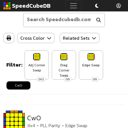
SpeedCubeDB
Cross Color
Related Sets
Filter:
Adj Corner
Diag
Edge Swap
Swap
Corner
Swap
0/12
0/5
0/5
CwO
CwO
4x4
-
PLL Parity
-
Edge Swap