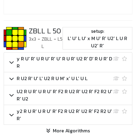
ZBLL L 50
setup:
L' U' L U' x M U' R' U2' L U R
3x3
-
ZBLL
-
L5
U2' R'
L
y R U' R' U R U' R' U' R U R' U2 R' D' R U R' D
R
R U2 R' U' L' U2 R U M' x' U L' U L
U2 R U R' U R U' R' F2 R U2 R' U2 R' F2 R2 U'
R' U2
y2 R U R' U R U' R' F2 R U2 R' U2 R' F2 R2 U'
R'
More Algorithms