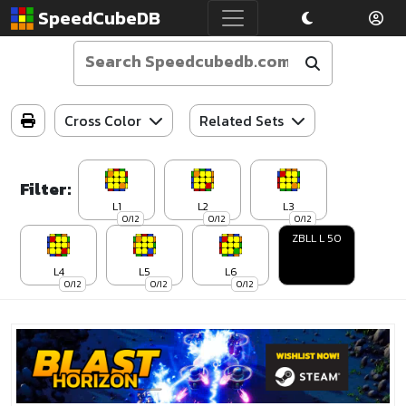
SpeedCubeDB
Cross Color
Related Sets
Filter:
L1
L2
L3
0/12
0/12
0/12
ZBLL L 50
L4
L5
L6
0/12
0/12
0/12