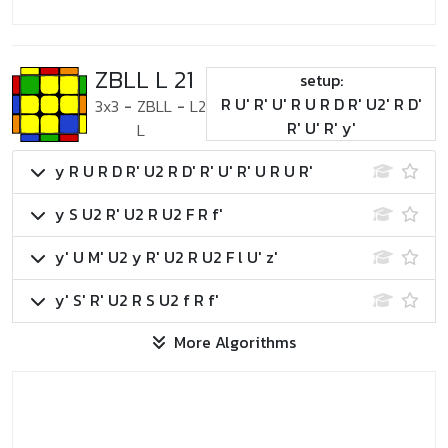
ZBLL L 21
setup:
R U' R' U' R U R D R' U2' R D'
3x3
-
ZBLL
-
L2
R' U' R' y'
L
y R U R D R' U2 R D' R' U' R' U R U R'
y S U2 R' U2 R U2 F R f'
y' U M' U2 y R' U2 R U2 F l U' z'
y' S' R' U2 R S U2 f R f'
More Algorithms