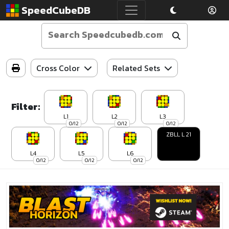
SpeedCubeDB
Cross Color
Related Sets
Filter:
L1
L2
L3
0/12
0/12
0/12
ZBLL L 21
L4
L5
L6
0/12
0/12
0/12