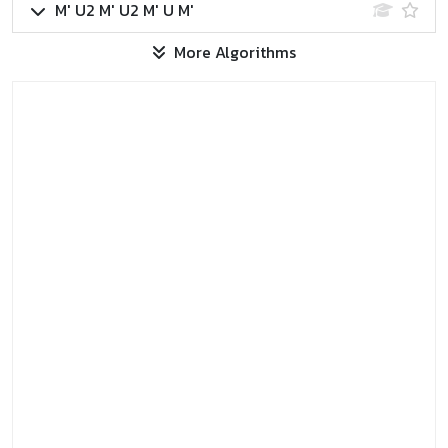
M' U2 M' U2 M' U M'
More Algorithms