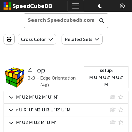
SpeedCubeDB
Cross Color
Related Sets
4 Top
setup:
M U M U2' M U2'
3x3
-
Edge Orientation
M
(4a)
M' U2 M' U2 M' U' M'
r U R' U' M2 U R U' R' U' M'
M' U2 M U2 M' U M'