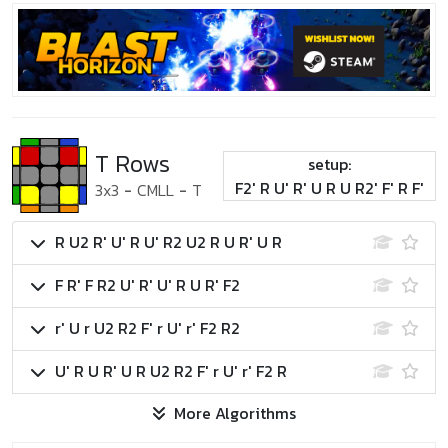
T Rows
setup:
F2' R U' R' U R U R2' F' R F'
3x3
-
CMLL
-
T
R U2 R' U' R U' R2 U2 R U R' U R
F R' F R2 U' R' U' R U R' F2
r' U r U2 R2 F' r U' r' F2 R2
U' R U R' U R U2 R2 F' r U' r' F2 R
More Algorithms